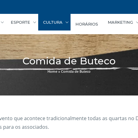
ESPORTE
CULTURA
MARKETING
HORÁRIOS
Comida de Buteco
Home
»
Comida de Buteco
ento que acontece tradicionalmente todas as quartas no 
s para os associados.