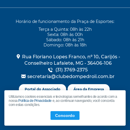
Horário de funcionamento da Praça de Esportes:
Terça a Quinta: 08h às 22h
Sexta: 08h às 00h
Sábado: 08h às 21h
Domingo: 08h às 18h
Rua Floriano Lopes Franco, nº 10, Carijós
-
Conselheiro Lafaiete, MG
-
36406-106
(31) 3769-2375
secretaria@clubedompedroii.com.br
Portal do Associado
Área da Empresa
Utilizamos cookies essenciais e tecnologias semelhantes de acordo com a
nossa
Política de Privacidade
e, ao continuar navegando, você concorda
com estas condições.
Concordo