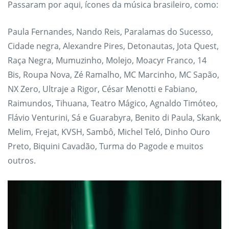
Passaram por aqui, ícones da música brasileiro, como:
Paula Fernandes, Nando Reis, Paralamas do Sucesso,
Cidade negra, Alexandre Pires, Detonautas, Jota Quest,
Raça Negra, Mumuzinho, Molejo, Moacyr Franco, 14
Bis, Roupa Nova, Zé Ramalho, MC Marcinho, MC Sapão,
NX Zero, Ultraje a Rigor, César Menotti e Fabiano,
Raimundos, Tihuana, Teatro Mágico, Agnaldo Timóteo,
Flávio Venturini, Sá e Guarabyra, Benito di Paula, Skank,
Melim, Frejat, KVSH, Sambô, Michel Teló, Dinho Ouro
Preto, Biquini Cavadão, Turma do Pagode e muitos
outros.