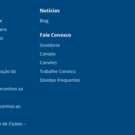
Notícias
be
Blog
gens
Fale Conosco
or
Ouvidoria
Contato
Convites
moção do
Trabalhe Conosco
Dúvidas Frequentes
Incentivo ao
ncentivo ao
o de Clubes –