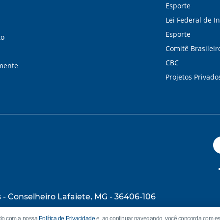
Esporte
Lei Federal de I
Esporte
to
Comitê Brasileir
CBC
lmente
Projetos Privado
s
-
Conselheiro Lafaiete, MG
-
36406-106
rdo com a nossa
Política de Privacidade
e, ao continuar navegando, você concorda com es