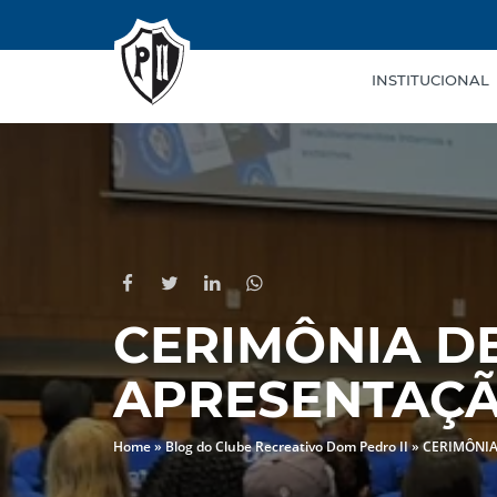
INSTITUCIONAL
CERIMÔNIA D
APRESENTAÇÃ
Home
»
Blog do Clube Recreativo Dom Pedro II
»
CERIMÔNIA