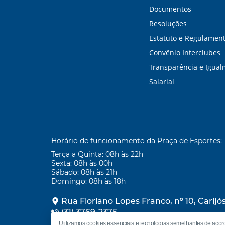
Documentos
Resoluções
Estatuto e Regulamen
Convênio Interclubes
Transparência e Igua
Salarial
Horário de funcionamento da Praça de Esportes:
Terça a Quinta: 08h às 22h
Sexta: 08h às 00h
Sábado: 08h às 21h
Domingo: 08h às 18h
Rua Floriano Lopes Franco, nº 10, Carijó
(31) 3769-2375
secretaria@clubedompedroii.com.br
Utilizamos cookies essenciais e tecnologias semelhantes de aco